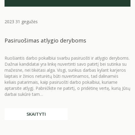
2023 31 gegužės
Pasiruošimas atlygio deryboms
Ruošiantis darbo pokalbiui svarbu pasiruošti ir atlygio deryboms.
Dažnai kandidatai yra linkę nuvertinti savo patirtį bei sutinka su
mažesne, nei tikėtasi alga. Visgi, sunkus darbas kylant karjeros
laiptais ir žinios neturėtų būti nuvertinamos, tad dalinamės
keliais patarimais, kaip pasiruošti darbo pokalbiui, kuriame
aptarsite atlygį. Pabrėžkite ne patirtį, o pridėtinę vertę, kurią Jūsų
darbai sukūrė tam…
SKAITYTI