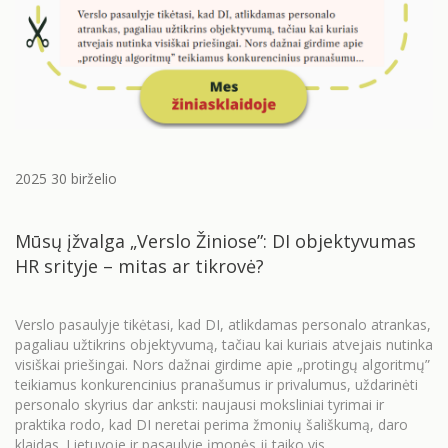
2025 30 birželio
Mūsų įžvalga „Verslo Žiniose”: DI objektyvumas
HR srityje – mitas ar tikrovė?
Verslo pasaulyje tikėtasi, kad DI, atlikdamas personalo atrankas,
pagaliau užtikrins objektyvumą, tačiau kai kuriais atvejais nutinka
visiškai priešingai. Nors dažnai girdime apie „protingų algoritmų”
teikiamus konkurencinius pranašumus ir privalumus, uždarinėti
personalo skyrius dar anksti: naujausi moksliniai tyrimai ir
praktika rodo, kad DI neretai perima žmonių šališkumą, daro
klaidas. Lietuvoje ir pasaulyje įmonės jį taiko vis…