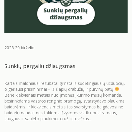
2025 20 birželio
Sunkių pergalių džiaugsmas
Kartais maloniausi rezultatai gimsta iš sudėtingiausių užduočių,
o geriausi prisiminimai – iš šlapių drabužių ir purvinų batų
Bene kiekvienais metais nuo įmonės įkūrimo mūsų komanda,
besirinkdama vasaros renginio pramogą, svarstydavo plaukimą
baidarėmis. Ir kiekvienais metais tas svarstymas baigdavosi ne
baidarių naudai, nes tokioms išvykoms vistik norisi ramaus,
saugaus ir saulėto plaukimo, o už lietuviškus…