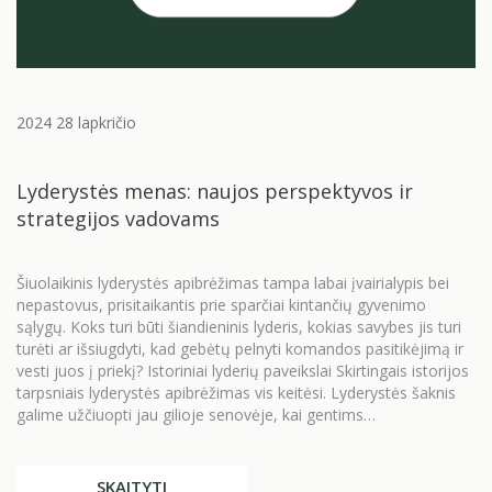
2024 28 lapkričio
Lyderystės menas: naujos perspektyvos ir
strategijos vadovams
Šiuolaikinis lyderystės apibrėžimas tampa labai įvairialypis bei
nepastovus, prisitaikantis prie sparčiai kintančių gyvenimo
sąlygų. Koks turi būti šiandieninis lyderis, kokias savybes jis turi
turėti ar išsiugdyti, kad gebėtų pelnyti komandos pasitikėjimą ir
vesti juos į priekį? Istoriniai lyderių paveikslai Skirtingais istorijos
tarpsniais lyderystės apibrėžimas vis keitėsi. Lyderystės šaknis
galime užčiuopti jau gilioje senovėje, kai gentims…
SKAITYTI