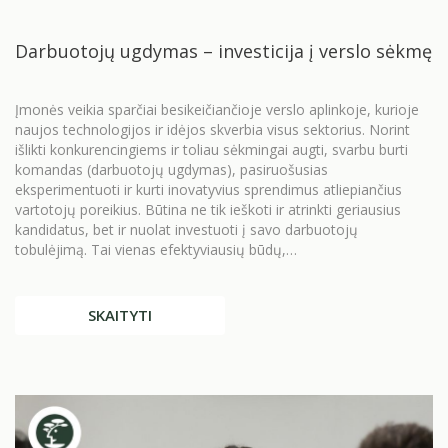
Darbuotojų ugdymas – investicija į verslo sėkmę
Įmonės veikia sparčiai besikeičiančioje verslo aplinkoje, kurioje
naujos technologijos ir idėjos skverbia visus sektorius. Norint
išlikti konkurencingiems ir toliau sėkmingai augti, svarbu burti
komandas (darbuotojų ugdymas), pasiruošusias
eksperimentuoti ir kurti inovatyvius sprendimus atliepiančius
vartotojų poreikius. Būtina ne tik ieškoti ir atrinkti geriausius
kandidatus, bet ir nuolat investuoti į savo darbuotojų
tobulėjimą. Tai vienas efektyviausių būdų,…
SKAITYTI