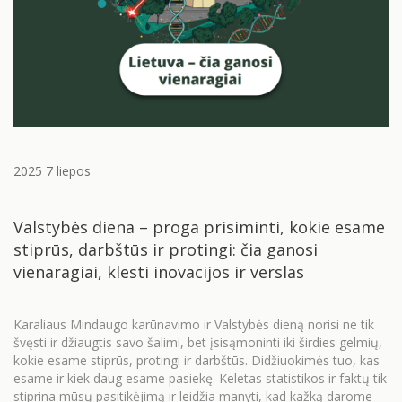
2025 7 liepos
Valstybės diena – proga prisiminti, kokie esame
stiprūs, darbštūs ir protingi: čia ganosi
vienaragiai, klesti inovacijos ir verslas
Karaliaus Mindaugo karūnavimo ir Valstybės dieną norisi ne tik
švęsti ir džiaugtis savo šalimi, bet įsisąmoninti iki širdies gelmių,
kokie esame stiprūs, protingi ir darbštūs. Didžiuokimės tuo, kas
esame ir kiek daug esame pasiekę. Keletas statistikos ir faktų tik
stiprina mūsų pasitikėjimą ir leidžia manyti, kad kažką darome