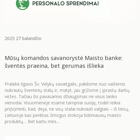
2025 27 balandžio
Mūsų komandos savanorystė Maisto banke:
šventės praeina, bet gerumas išlieka
Pralėkė ilgasis Šv. Velykų savaitgalis, pakilome nuo vaišėmis
nukrautų šventinių stalų ir, matyt, jau grįžome į įprastų darbų
vėžes. Tačiau šis pavasarinis džiaugsmas ne visus lanko
vienodai. Visuomenėje esame tampriai susiję, todėl reikia
pri(si)minti, kad, deja, ne visų stalai nukrauti valgiais – iš tiesų,
Lietuvoje kas penktas žmogus stokoja būtiniausių maisto
produktų… Bet kartu mes…