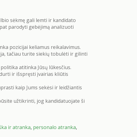
bio sėkmę gali lemti ir kandidato
 pat parodyti gebėjimą analizuoti
inka pozicijai keliamus reikalavimus.
 tačiau turite siekių tobulėti ir gilinti
olitika atitinka Jūsų lūkesčius.
ti ir išspręsti įvairias kliūtis
rasti kaip Jums sekėsi ir leidžiantis
ūsite užtikrinti, jog kandidatuojate ši
ka ir atranka
,
personalo atranka
,