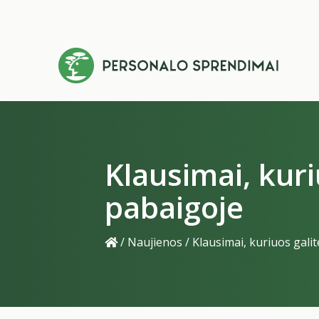
Klausimai, kur
pabaigoje
/
Naujienos
/
Klausimai, kuriuos gali