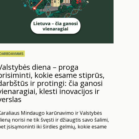
DARBDAVIAMS
Valstybės diena – proga
prisiminti, kokie esame stiprūs,
darbštūs ir protingi: čia ganosi
vienaragiai, klesti inovacijos ir
verslas
Karaliaus Mindaugo karūnavimo ir Valstybės
ieną norisi ne tik švęsti ir džiaugtis savo šalimi,
et įsisąmoninti iki širdies gelmių, kokie esame
tiprūs, protingi ir darbštūs. Didžiuokimės tuo,