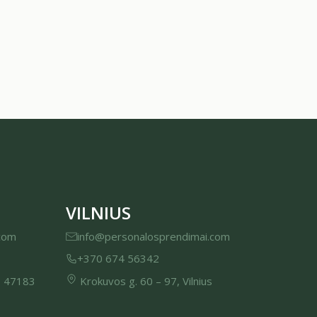
kas esame ir kiek daug esame pasiekę. Keletas
tatistikos ir faktų tik stiprina mūsų pasitikėjimą
r leidžia manyti, kad kažką darome tikrai gerai.
2025 m. Tarptautinio Valiutos…
VILNIUS
com
info@personalosprendimai.com
+370 674 56342
, 47183
Krokuvos g. 60 – 97, Vilnius