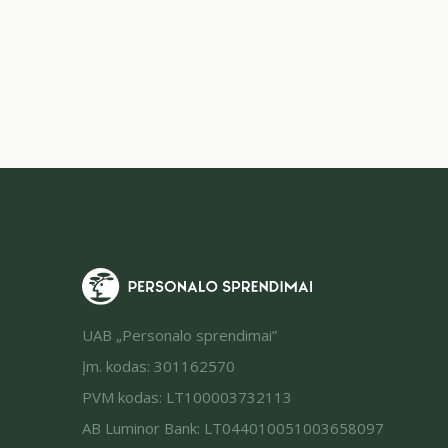
klausimą „kodėl?”. Žinoma, išėjimo interviu arba
darbo pabaigos pokalbis –…
UAB „Personalo sprendimai”
Įm. kodas: 301162570
PVM kodas: LT100003732113
AB Luminor Bank: LT044010051003658097