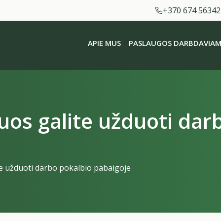
+370 674 56342
APIE MUS
PASLAUGOS DARBDAVIAM
iuos galite užduoti dar
te užduoti darbo pokalbio pabaigoje