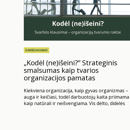
DARBDAVIAMS
„Kodėl (ne)išeini?” Strateginis
smalsumas kaip tvarios
organizacijos pamatas
Kiekviena organizacija, kaip gyvas organizmas –
auga ir keičiasi, todėl darbuotojų kaita priimama
kaip natūrali ir neišvengiama. Vis dėlto, didelės
šios kaitos dalies visiškai įmanoma išvengti.
Nemažai įmonių vis dar stebimas paradoksas:
dažnai HR vis dar laukia, kol darbuotojas paduos
atleidimo pareiškimą, kad užduotų lemiamą