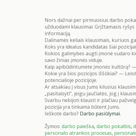
Nors dažnai per pirmuosius darbo pokal
užduodami klausimai. Grįžtamasis ryšys g
informaciją.
Dalinamės keliais klausimais, kuriuos g
Koks yra idealus kandidatas šiai pozicija
Kokios galimybes augti įmonė sudaro kiekvi
savo žinias įmonės viduje.
Kaip apibūdintumėte įmonės kultūrą? — Kl
Kokie yra šios pozicijos iššūkiai? — Leisi
potencialioje pozicijoje.
Ar atsakiau į visus Jums kilusius klausi
„pasitaisyti“, jeigu jaučiatės, jog į klaus
Svarbu nebijoti klausti ir plačiau pažvelg
pozicija yra tinkama būtent Jums.
Ieškote darbo?
Darbo pasiūlymai.
Žymos:
darbo paieška
,
darbo pokalbis
,
d
personalo atrankos procesas
,
personalo