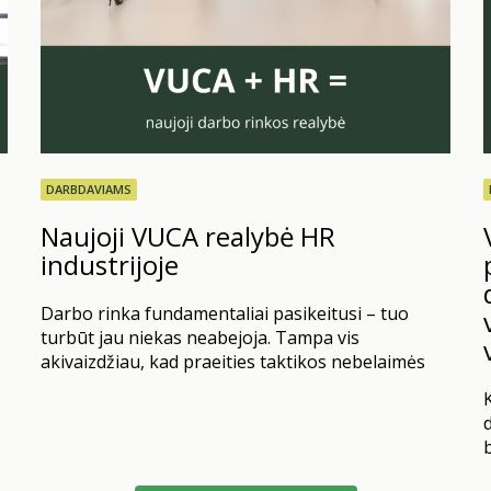
DARBDAVIAMS
Naujoji VUCA realybė HR
industrijoje
Darbo rinka fundamentaliai pasikeitusi – tuo
turbūt jau niekas neabejoja. Tampa vis
akivaizdžiau, kad praeities taktikos nebelaimės
kovos dėl rytdienos talentų. Kartais žmogiškųjų
išteklių sritis apskritai panaši į lėktuvo
d
rekonstrukciją skrydžio metu. COVID-19
b
sukrėtimas, nuotolinio darbo perversmai,
s
automatizacijos ir dirbtinio intelekto sprogimai,