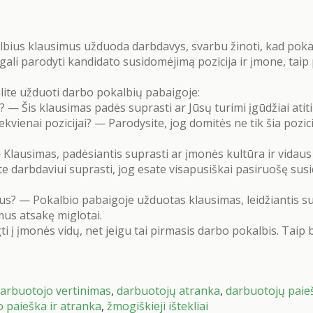
bius klausimus užduoda darbdavys, svarbu žinoti, kad pokal
ali parodyti kandidato susidomėjimą pozicija ir įmone, taip
alite užduoti darbo pokalbių pabaigoje:
i? — Šis klausimas padės suprasti ar Jūsų turimi įgūdžiai atit
enai pozicijai? — Parodysite, jog domitės ne tik šia pozicija,
ausimas, padėsiantis suprasti ar įmonės kultūra ir vidaus p
te darbdaviui suprasti, jog esate visapusiškai pasiruošę susidur
mus? — Pokalbio pabaigoje užduotas klausimas, leidžiantis sup
imus atsakę miglotai.
ti į įmonės vidų, net jeigu tai pirmasis darbo pokalbis. Taip b
arbuotojo vertinimas
,
darbuotojų atranka
,
darbuotojų paieš
 paieška ir atranka
,
žmogiškieji ištekliai