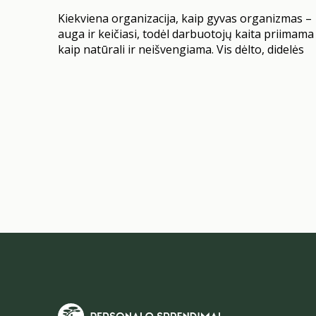
Kiekviena organizacija, kaip gyvas organizmas –
auga ir keičiasi, todėl darbuotojų kaita priimama
kaip natūrali ir neišvengiama. Vis dėlto, didelės
šios kaitos dalies visiškai įmanoma išvengti.
Nemažai įmonių vis dar stebimas paradoksas:
dažnai HR vis dar laukia, kol darbuotojas paduos
atleidimo pareiškimą, kad užduotų lemiamą
klausimą „kodėl?”. Žinoma, išėjimo interviu arba
darbo pabaigos pokalbis –…