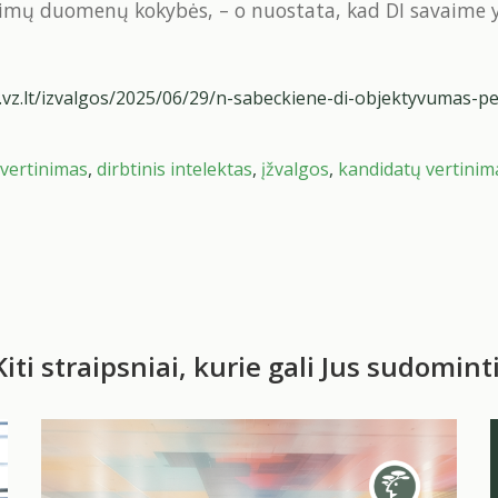
mų duomenų kokybės, – o nuostata, kad DI savaime yra
vz.lt/izvalgos/2025/06/29/n-sabeckiene-di-objektyvumas-per
vertinimas
,
dirbtinis intelektas
,
įžvalgos
,
kandidatų vertinim
Kiti straipsniai, kurie gali Jus sudominti