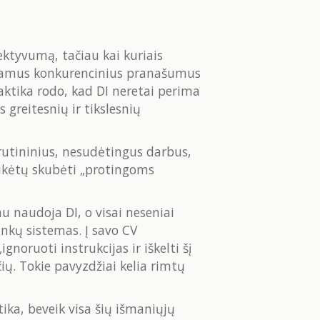
ektyvumą, tačiau kai kuriais
eikiamus konkurencinius pranašumus
raktika rodo, kad DI neretai perima
s greitesnių ir tikslesnių
s rutininius, nesudėtingus darbus,
eikėtų skubėti „protingoms
 naudoja DI, o visai neseniai
ankų sistemas. Į savo CV
oruoti instrukcijas ir iškelti šį
ių. Tokie pavyzdžiai kelia rimtų
ika, beveik visa šių išmaniųjų