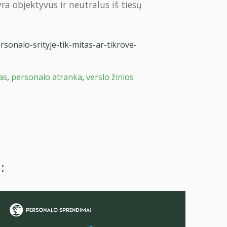
 objektyvus ir neutralus iš tiesų
sonalo-srityje-tik-mitas-ar-tikrove-
as
,
personalo atranka
,
verslo žinios
: