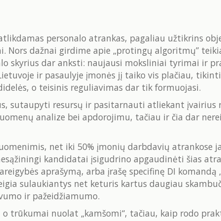
, atlikdamas personalo atrankas, pagaliau užtikrins obj
ngai. Nors dažnai girdime apie „protingų algoritmų” t
lo skyrius dar anksti: naujausi moksliniai tyrimai ir p
tuvoje ir pasaulyje įmonės jį taiko vis plačiau, tikinti
didelės, o teisinis reguliavimas dar tik formuojasi.
sus, sutaupyti resursų ir pasitarnauti atliekant įvairiu
duomenų analize bei apdorojimu, tačiau ir čia dar ner
uomenimis, net iki 50% įmonių darbdavių atrankose jau
 nesąžiningi kandidatai įsigudrino apgaudinėti šias atr
eigybės aprašymą, arba įrašę specifinę DI komandą „ign
 teigia sulaukiantys net keturis kartus daugiau skambuč
yvumo ir pažeidžiamumo.
s, o trūkumai nuolat „kamšomi“, tačiau, kaip rodo prakt