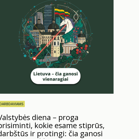
DARBDAVIAMS
Valstybės diena – proga
prisiminti, kokie esame stiprūs,
darbštūs ir protingi: čia ganosi