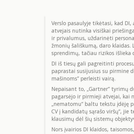
Verslo pasaulyje tikėtasi, kad DI
atvejais nutinka visiškai prieši
ir privalumus, uždarinėti persona
žmonių šališkumą, daro klaidas. Lie
sprendimų, tačiau rizikos išlieka 
DI iš tiesų gali pagreitinti proce
paprastai susijusius su pirmine 
mašinoms” perleisti vairą.
Nepaisant to, „Gartner” tyrimų d
pagarsėjo ir pirmieji atvejai, kai
„nematomu“ baltu tekstu įdėję par
CV į kandidatų sąrašo viršų“, jie
klausimų dėl šių sistemų objekt
Nors įvairios DI klaidos, taisomo