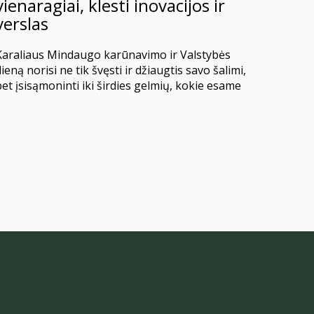
vienaragiai, klesti inovacijos ir
verslas
Karaliaus Mindaugo karūnavimo ir Valstybės
ieną norisi ne tik švęsti ir džiaugtis savo šalimi,
et įsisąmoninti iki širdies gelmių, kokie esame
tiprūs, protingi ir darbštūs. Didžiuokimės tuo,
kas esame ir kiek daug esame pasiekę. Keletas
tatistikos ir faktų tik stiprina mūsų pasitikėjimą
r leidžia manyti, kad kažką darome tikrai gerai.
2025 m. Tarptautinio Valiutos…