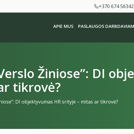
+370 674 56342
APIE MUS
PASLAUGOS DARBDAVIAM
Verslo Žiniose”: DI ob
ar tikrovė?
niose”: DI objektyvumas HR srityje – mitas ar tikrovė?