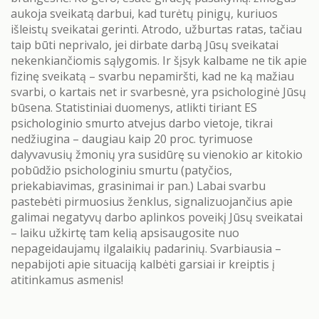
aukoja sveikatą darbui, kad turėtų pinigų, kuriuos
išleistų sveikatai gerinti. Atrodo, užburtas ratas, tačiau
taip būti neprivalo, jei dirbate darbą Jūsų sveikatai
nekenkiančiomis sąlygomis. Ir šįsyk kalbame ne tik apie
fizinę sveikatą – svarbu nepamiršti, kad ne ką mažiau
svarbi, o kartais net ir svarbesnė, yra psichologinė Jūsų
būsena. Statistiniai duomenys, atlikti tiriant ES
psichologinio smurto atvejus darbo vietoje, tikrai
nedžiugina – daugiau kaip 20 proc. tyrimuose
dalyvavusių žmonių yra susidūrę su vienokio ar kitokio
pobūdžio psichologiniu smurtu (patyčios,
priekabiavimas, grasinimai ir pan.) Labai svarbu
pastebėti pirmuosius ženklus, signalizuojančius apie
galimai negatyvų darbo aplinkos poveikį Jūsų sveikatai
– laiku užkirtę tam kelią apsisaugosite nuo
nepageidaujamų ilgalaikių padarinių. Svarbiausia –
nepabijoti apie situaciją kalbėti garsiai ir kreiptis į
atitinkamus asmenis!