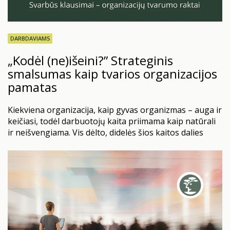
DARBDAVIAMS
„Kodėl (ne)išeini?” Strateginis
smalsumas kaip tvarios organizacijos
pamatas
Kiekviena organizacija, kaip gyvas organizmas – auga ir
keičiasi, todėl darbuotojų kaita priimama kaip natūrali
ir neišvengiama. Vis dėlto, didelės šios kaitos dalies
visiškai įmanoma išvengti. Nemažai įmonių vis dar
stebimas paradoksas: dažnai HR vis dar laukia, kol
darbuotojas paduos atleidimo pareiškimą, kad užduotų
lemiamą klausimą „kodėl?”. Žinoma, išėjimo interviu
arba darbo pabaigos pokalbis –…