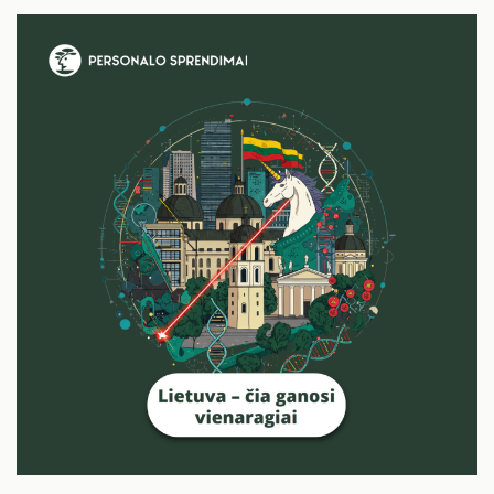
Kartais žmogiškųjų išteklių sritis apskritai panaši į
lėktuvo rekonstrukciją skrydžio metu. COVID-19
sukrėtimas, nuotolinio darbo perversmai,
automatizacijos ir dirbtinio intelekto sprogimai,
trūkinėjančios tiekimo grandinės, geopolitinės
įtampos, migracijos ir demografiniai pokyčiai, sveikatos
ir klimato krizės…