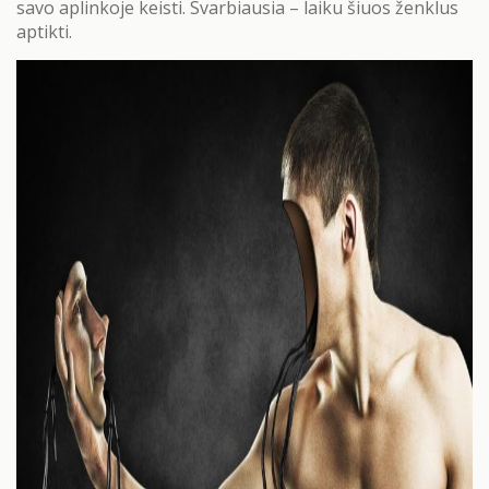
savo aplinkoje keisti. Svarbiausia – laiku šiuos ženklus
aptikti.