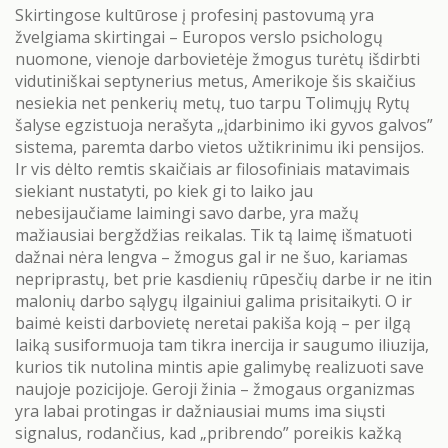
Skirtingose kultūrose į profesinį pastovumą yra
žvelgiama skirtingai – Europos verslo psichologų
nuomone, vienoje darbovietėje žmogus turėtų išdirbti
vidutiniškai septynerius metus, Amerikoje šis skaičius
nesiekia net penkerių metų, tuo tarpu Tolimųjų Rytų
šalyse egzistuoja nerašyta „įdarbinimo iki gyvos galvos”
sistema, paremta darbo vietos užtikrinimu iki pensijos.
Ir vis dėlto remtis skaičiais ar filosofiniais matavimais
siekiant nustatyti, po kiek gi to laiko jau
nebesijaučiame laimingi savo darbe, yra mažų
mažiausiai bergždžias reikalas. Tik tą laimę išmatuoti
dažnai nėra lengva – žmogus gal ir ne šuo, kariamas
nepriprastų, bet prie kasdienių rūpesčių darbe ir ne itin
malonių darbo sąlygų ilgainiui galima prisitaikyti. O ir
baimė keisti darbovietę neretai pakiša koją – per ilgą
laiką susiformuoja tam tikra inercija ir saugumo iliuzija,
kurios tik nutolina mintis apie galimybę realizuoti save
naujoje pozicijoje. Geroji žinia – žmogaus organizmas
yra labai protingas ir dažniausiai mums ima siųsti
signalus, rodančius, kad „pribrendo” poreikis kažką