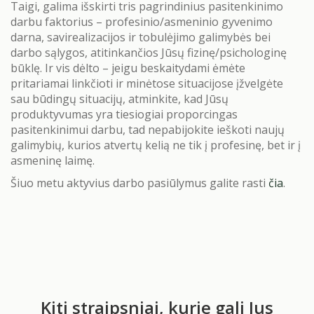
Taigi, galima išskirti tris pagrindinius pasitenkinimo
darbu faktorius – profesinio/asmeninio gyvenimo
darna, savirealizacijos ir tobulėjimo galimybės bei
darbo sąlygos, atitinkančios Jūsų fizinę/psichologinę
būklę. Ir vis dėlto – jeigu beskaitydami ėmėte
pritariamai linkčioti ir minėtose situacijose įžvelgėte
sau būdingų situacijų, atminkite, kad Jūsų
produktyvumas yra tiesiogiai proporcingas
pasitenkinimui darbu, tad nepabijokite ieškoti naujų
galimybių, kurios atvertų kelią ne tik į profesinę, bet ir į
asmeninę laimę.
Šiuo metu aktyvius darbo pasiūlymus galite rasti
čia
.
Kiti straipsniai, kurie gali Jus