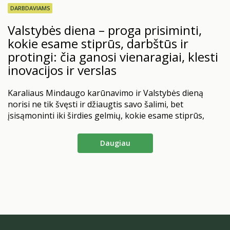
DARBDAVIAMS
Valstybės diena – proga prisiminti,
kokie esame stiprūs, darbštūs ir
protingi: čia ganosi vienaragiai, klesti
inovacijos ir verslas
Karaliaus Mindaugo karūnavimo ir Valstybės dieną
norisi ne tik švęsti ir džiaugtis savo šalimi, bet
įsisąmoninti iki širdies gelmių, kokie esame stiprūs,
protingi ir darbštūs. Didžiuokimės tuo, kas esame ir
kiek daug esame pasiekę. Keletas statistikos ir faktų tik
Daugiau
stiprina mūsų pasitikėjimą ir leidžia manyti, kad kažką
darome tikrai gerai.
2025 m. Tarptautinio Valiutos…