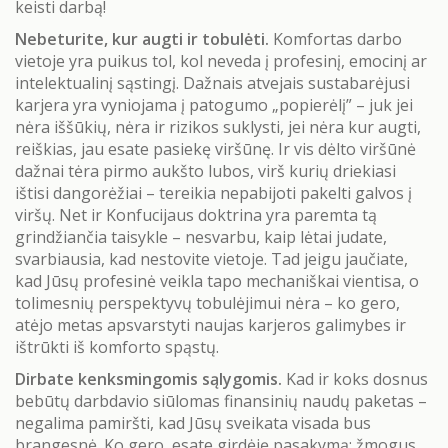
keisti darbą!
Nebeturite, kur augti ir tobulėti.
Komfortas darbo
vietoje yra puikus tol, kol neveda į profesinį, emocinį ar
intelektualinį sąstingį. Dažnais atvejais sustabarėjusi
karjera yra vyniojama į patogumo „popierėlį” – juk jei
nėra iššūkių, nėra ir rizikos suklysti, jei nėra kur augti,
reiškias, jau esate pasiekę viršūnę. Ir vis dėlto viršūnė
dažnai tėra pirmo aukšto lubos, virš kurių driekiasi
ištisi dangorėžiai – tereikia nepabijoti pakelti galvos į
viršų. Net ir Konfucijaus doktrina yra paremta tą
grindžiančia taisykle – nesvarbu, kaip lėtai judate,
svarbiausia, kad nestovite vietoje. Tad jeigu jaučiate,
kad Jūsų profesinė veikla tapo mechaniškai vientisa, o
tolimesnių perspektyvų tobulėjimui nėra – ko gero,
atėjo metas apsvarstyti naujas karjeros galimybes ir
ištrūkti iš komforto spąstų.
Dirbate kenksmingomis sąlygomis.
Kad ir koks dosnus
bebūtų darbdavio siūlomas finansinių naudų paketas –
negalima pamiršti, kad Jūsų sveikata visada bus
brangesnė. Ko gero, esate girdėję pasakymą: žmogus