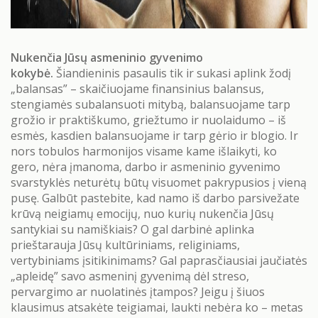
Nukenčia Jūsų asmeninio gyvenimo
kokybė.
Šiandieninis pasaulis tik ir sukasi aplink žodį
„balansas” – skaičiuojame finansinius balansus,
stengiamės subalansuoti mitybą, balansuojame tarp
grožio ir praktiškumo, griežtumo ir nuolaidumo – iš
esmės, kasdien balansuojame ir tarp gėrio ir blogio. Ir
nors tobulos harmonijos visame kame išlaikyti, ko
gero, nėra įmanoma, darbo ir asmeninio gyvenimo
svarstyklės neturėtų būtų visuomet pakrypusios į vieną
pusę. Galbūt pastebite, kad namo iš darbo parsivežate
krūvą neigiamų emocijų, nuo kurių nukenčia Jūsų
santykiai su namiškiais? O gal darbinė aplinka
prieštarauja Jūsų kultūriniams, religiniams,
vertybiniams įsitikinimams? Gal paprasčiausiai jaučiatės
„apleidę” savo asmeninį gyvenimą dėl streso,
pervargimo ar nuolatinės įtampos? Jeigu į šiuos
klausimus atsakėte teigiamai, laukti nebėra ko – metas