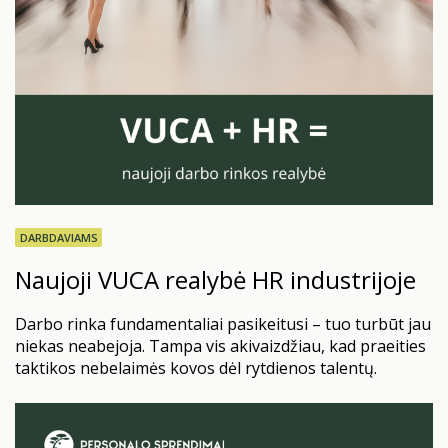
DARBDAVIAMS
Naujoji VUCA realybė HR industrijoje
Darbo rinka fundamentaliai pasikeitusi – tuo turbūt jau
niekas neabejoja. Tampa vis akivaizdžiau, kad praeities
taktikos nebelaimės kovos dėl rytdienos talentų.
Kartais žmogiškųjų išteklių sritis apskritai panaši į
lėktuvo rekonstrukciją skrydžio metu. COVID-19
sukrėtimas, nuotolinio darbo perversmai,