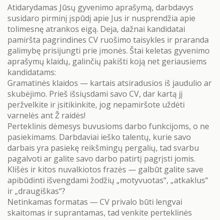
Atidarydamas Jūsų gyvenimo aprašymą, darbdavys
susidaro pirminį įspūdį apie Jus ir nusprendžia apie
tolimesnę atrankos eigą. Deja, dažnai kandidatai
pamiršta pagrindines CV ruošimo taisykles ir praranda
galimybę prisijungti prie įmonės. Štai keletas gyvenimo
aprašymų klaidų, galinčių pakišti koją net geriausiems
kandidatams:
Gramatinės klaidos — kartais atsiradusios iš jaudulio ar
skubėjimo. Prieš išsiųsdami savo CV, dar kartą jį
peržvelkite ir įsitikinkite, jog nepamiršote uždėti
varnelės ant Ž raidės!
Perteklinis dėmesys buvusioms darbo funkcijoms, o ne
pasiekimams. Darbdaviai ieško talentų, kurie savo
darbais yra pasiekę reikšmingų pergalių, tad svarbu
pagalvoti ar galite savo darbo patirtį pagrįsti jomis.
Klišės ir kitos nuvalkiotos frazės — galbūt galite save
apibūdinti išvengdami žodžių „motyvuotas“, „atkaklus“
ir „draugiškas“?
Netinkamas formatas — CV privalo būti lengvai
skaitomas ir suprantamas, tad venkite perteklinės