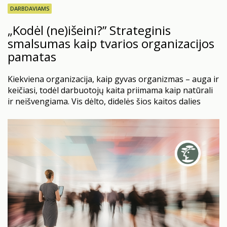
DARBDAVIAMS
„Kodėl (ne)išeini?” Strateginis
smalsumas kaip tvarios organizacijos
pamatas
Kiekviena organizacija, kaip gyvas organizmas – auga ir
keičiasi, todėl darbuotojų kaita priimama kaip natūrali
ir neišvengiama. Vis dėlto, didelės šios kaitos dalies
visiškai įmanoma išvengti. Nemažai įmonių vis dar
stebimas paradoksas: dažnai HR vis dar laukia, kol
darbuotojas paduos atleidimo pareiškimą, kad užduotų
lemiamą klausimą „kodėl?”. Žinoma, išėjimo interviu
arba darbo pabaigos pokalbis –…