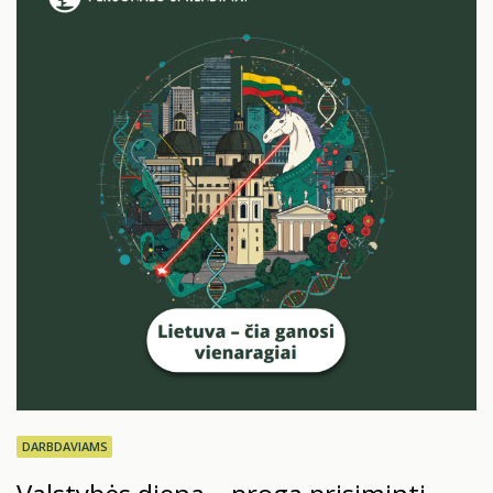
automatizacijos ir dirbtinio intelekto sprogimai,
trūkinėjančios tiekimo grandinės, geopolitinės
įtampos, migracijos ir demografiniai pokyčiai, sveikatos
ir klimato krizės…
DARBDAVIAMS