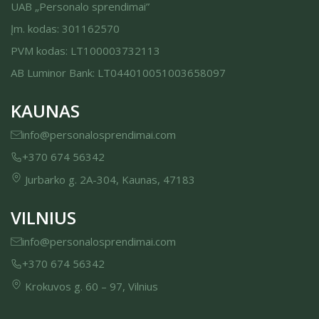
UAB „Personalo sprendimai”
Įm. kodas: 301162570
PVM kodas: LT100003732113
AB Luminor Bank: LT044010051003658097
KAUNAS
info@personalosprendimai.com
+370 674 56342
Jurbarko g. 2A-304, Kaunas, 47183
VILNIUS
info@personalosprendimai.com
+370 674 56342
Krokuvos g. 60 – 97, Vilnius