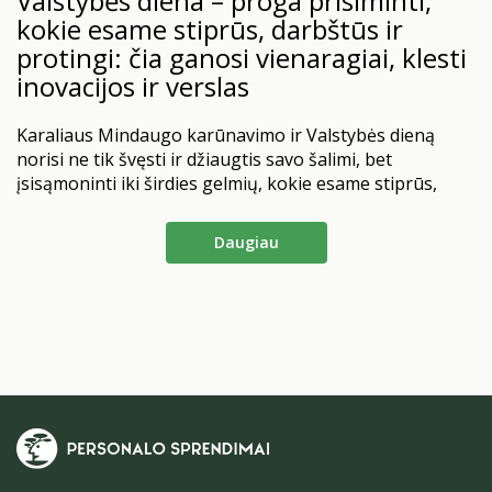
Valstybės diena – proga prisiminti,
kokie esame stiprūs, darbštūs ir
protingi: čia ganosi vienaragiai, klesti
inovacijos ir verslas
Karaliaus Mindaugo karūnavimo ir Valstybės dieną
norisi ne tik švęsti ir džiaugtis savo šalimi, bet
įsisąmoninti iki širdies gelmių, kokie esame stiprūs,
protingi ir darbštūs. Didžiuokimės tuo, kas esame ir
kiek daug esame pasiekę. Keletas statistikos ir faktų tik
Daugiau
stiprina mūsų pasitikėjimą ir leidžia manyti, kad kažką
darome tikrai gerai.
2025 m. Tarptautinio Valiutos…