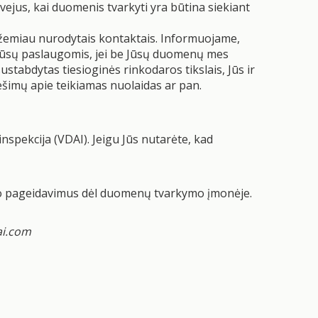
vejus, kai duomenis tvarkyti yra būtina siekiant
i žemiau nurodytais kontaktais. Informuojame,
 mūsų paslaugomis, jei be Jūsų duomenų mes
tabdytas tiesioginės rinkodaros tikslais, Jūs ir
ešimų apie teikiamas nuolaidas ar pan.
spekcija (VDAI). Jeigu Jūs nutarėte, kad
vo pageidavimus dėl duomenų tvarkymo įmonėje.
ai.com