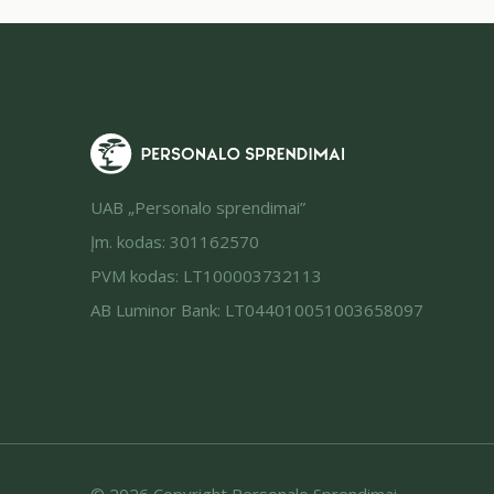
UAB „Personalo sprendimai”
Įm. kodas: 301162570
PVM kodas: LT100003732113
AB Luminor Bank: LT044010051003658097