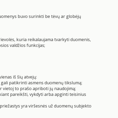
uomenys buvo surinkti be tėvų ar globėjų
rievolės, kuria reikalaujama tvarkyti duomenis,
sios valdžios funkcijas;
enas iš šių atvejų:
gali patikrinti asmens duomenų tikslumą;
vietoj to prašo apriboti jų naudojimą;
nt pareikšti, vykdyti arba apginti teisinius
 priežastys yra viršesnės už duomenų subjekto