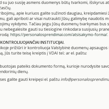
 kad su juo susiję asmens duomenys būtų tvarkomi, išskyrus at
žasčių.
ribojimų, apie kuriuos galite sužinoti daugiau, kreipdamies
u, gali apriboti ar visai nutraukti Jūsų galimybę naudotis
ojimų vykdymo. Tačiau jeigu Jūsų duomenų tvarkymas bus sus
u nebegalėsite gauti su tiesiogine rinkodara susijusių pran
orodą:
https://personalosprendimai.com/atsisakymo-forma/
.
KONTROLIUOJANČIAI INSTITUCIJAI.
je prižiūri ir kontroliuoja Valstybinė duomenų apsaugos in
s turite teisę kreiptis į VDAI tel.: ar el. paštu:
arbuotojas pateiks dokumento formą, kurioje nurodysite sa
endorinių dienų.
s galite gauti kreipęsi el. paštu
info@personalosprendim