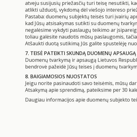
atveju susijusių priežasčių turi teisę nesutikti,
atlikti užduotį, vykdomą dėl viešojo intereso prie
Pastaba: duomenų subjektų teisės turi įvairių ap
kad Jūsų atsisakymas sutikti su duomenų tvarkym
negalėsime vykdyti paslaugų teikimo ar įsipareig
toliau galėsite naudotis mūsų paslaugomis, tačia
Atšaukti duotą sutikimą Jūs galite spustelėję nu
7. TEISĖ PATEIKTI SKUNDĄ DUOMENŲ APSAUGĄ 
Duomenų tvarkymą ir apsaugą Lietuvos Respubliko
bendrovė pažeidė Jūsų teises į duomenų tvarkymą, Jū
8. BAIGIAMOSIOS NUOSTATOS
Jeigu norite pasinaudoti savo teisėmis, mūsų d
Atsakymą apie sprendimą, pateiksime per 30 kal
Daugiau informacijos apie duomenų subjekto teise