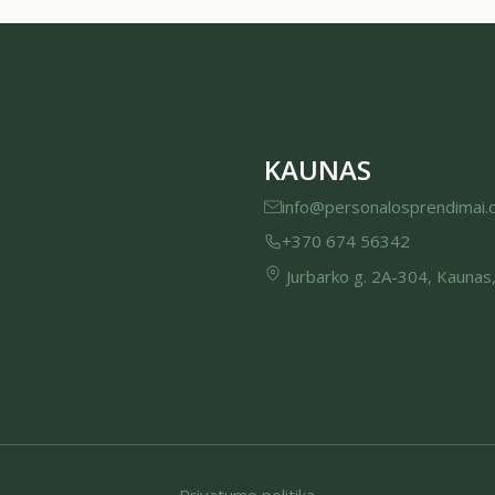
KAUNAS
info@personalosprendimai.
+370 674 56342
Jurbarko g. 2A-304, Kaunas