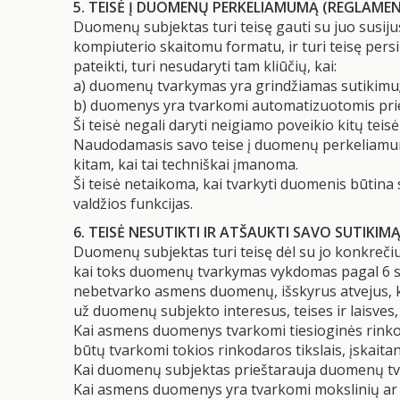
5. TEISĖ Į DUOMENŲ PERKELIAMUMĄ (REGLAMEN
Duomenų subjektas turi teisę gauti su juo susij
kompiuterio skaitomu formatu, ir turi teisę pe
pateikti, turi nesudaryti tam kliūčių, kai:
a) duomenų tvarkymas yra grindžiamas sutikimu
b) duomenys yra tvarkomi automatizuotomis pr
Ši teisė negali daryti neigiamo poveikio kitų teisė
Naudodamasis savo teise į duomenų perkeliamumą
kitam, kai tai techniškai įmanoma.
Ši teisė netaikoma, kai tvarkyti duomenis būtina
valdžios funkcijas.
6. TEISĖ NESUTIKTI IR ATŠAUKTI SAVO SUTIK
Duomenų subjektas turi teisę dėl su jo konkrečiu
kai toks duomenų tvarkymas vykdomas pagal 6 str
nebetvarko asmens duomenų, išskyrus atvejus, ka
už duomenų subjekto interesus, teises ir laisves, 
Kai asmens duomenys tvarkomi tiesioginės rinkod
būtų tvarkomi tokios rinkodaros tikslais, įskaitant
Kai duomenų subjektas prieštarauja duomenų tvar
Kai asmens duomenys yra tvarkomi mokslinių ar ist