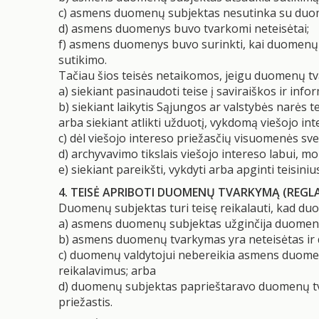
c) asmens duomenų subjektas nesutinka su duom
d) asmens duomenys buvo tvarkomi neteisėtai;
f) asmens duomenys buvo surinkti, kai duomenų 
sutikimo.
Tačiau šios teisės netaikomos, jeigu duomenų tv
a) siekiant pasinaudoti teise į saviraiškos ir infor
b) siekiant laikytis Sąjungos ar valstybės narės 
arba siekiant atlikti užduotį, vykdomą viešojo in
c) dėl viešojo intereso priežasčių visuomenės svei
d) archyvavimo tikslais viešojo intereso labui, moks
e) siekiant pareikšti, vykdyti arba apginti teisini
4. TEISĖ APRIBOTI DUOMENŲ TVARKYMĄ (REGL
Duomenų subjektas turi teisę reikalauti, kad du
a) asmens duomenų subjektas užginčija duomenų 
b) asmens duomenų tvarkymas yra neteisėtas ir d
c) duomenų valdytojui nebereikia asmens duomenų 
reikalavimus; arba
d) duomenų subjektas paprieštaravo duomenų tva
priežastis.