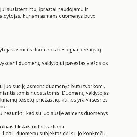
ui susistemintu, įprastai naudojamu ir
 valdytojas, kuriam asmens duomenys buvo
tojas asmens duomenis tiesiogiai persiųstų
ba vykdant duomenų valdytojui pavestas viešosios
d su juo susiję asmens duomenys būtų tvarkomi,
remiantis tomis nuostatomis. Duomenų valdytojas
inamų teisėtų priežasčių, kurios yra viršesnės
mus.
u nesutikti, kad su juo susiję asmens duomenys
kiais tikslais nebetvarkomi.
o 1 dalį, duomenų subjektas dėl su jo konkrečiu