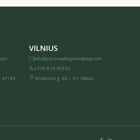
VILNIUS
com
info@personalosprendimai.com
+370 674 56342
, 47183
Krokuvos g. 60 – 97, Vilnius