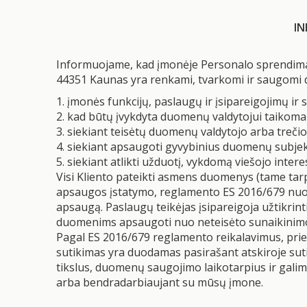
IN
Informuojame, kad įmonėje Personalo sprendimai
44351 Kaunas yra renkami, tvarkomi ir saugomi 
1. įmonės funkcijų, paslaugų ir įsipareigojimų ir 
2. kad būtų įvykdyta duomenų valdytojui taikoma 
3. siekiant teisėtų duomenų valdytojo arba trečios
4. siekiant apsaugoti gyvybinius duomenų subjekt
5. siekiant atlikti užduotį, vykdomą viešojo inte
Visi Kliento pateikti asmens duomenys (tame ta
apsaugos įstatymo, reglamento ES 2016/679 nuost
apsaugą. Paslaugų teikėjas įsipareigoja užtik
duomenims apsaugoti nuo neteisėto sunaikinimo, 
Pagal ES 2016/679 reglamento reikalavimus, prie
sutikimas yra duodamas pasirašant atskiroje su
tikslus, duomenų saugojimo laikotarpius ir gali
arba bendradarbiaujant su mūsų įmone.