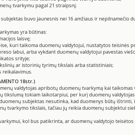
enų tvarkymu pagal 21 straipsnį;
subjektas buvo jaunesnis nei 16 amžiaus ir nepilnamečio d
arkymas yra būtinas:
macijos laisvę;
teise, kuri taikoma duomenų valdytojui, nustatytos teisinės p
tereso labui, arba vykdant duomenų valdytojui pavestas viešo
katos srityje;
linių ar istorinių tyrimų tikslais arba statistiniais;
us reikalavimus.
AMENTO 18str.)
omenų valdytojas apribotų duomenų tvarkymą kai taikomas vi
tikslumą tokiam laikotarpiui, per kurį duomenų valdytojas 
uomenų subjektas nesutinka, kad duomenys būtų ištrinti, ir 
tvarkymo tikslais, tačiau jų reikia duomenų subjektui siekia
rkymui, kol bus patikrinta, ar duomenų valdytojo teisėtos