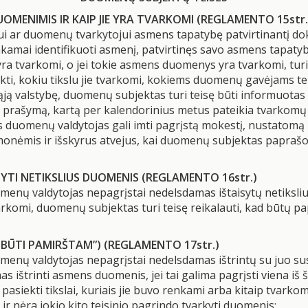
UOMENIMIS IR KAIP JIE YRA TVARKOMI (REGLAMENTO 15str.
 ar duomenų tvarkytojui asmens tapatybę patvirtinantį dok
nkamai identifikuoti asmenį, patvirtinęs savo asmens tapatyb
ra tvarkomi, o jei tokie asmens duomenys yra tvarkomi, turi
kti, kokiu tikslu jie tvarkomi, kokiems duomenų gavėjams tei
ją valstybę, duomenų subjektas turi teisę būti informuota
 prašymą, kartą per kalendorinius metus pateikia tvarko
duomenų valdytojas gali imti pagrįstą mokestį, nustatomą 
nėmis ir išskyrus atvejus, kai duomenų subjektas paprašo ją
SYTI NETIKSLIUS DUOMENIS (REGLAMENTO 16str.)
omenų valdytojas nepagrįstai nedelsdamas ištaisytų netiksli
varkomi, duomenų subjektas turi teisę reikalauti, kad būtų 
SĖ BŪTI PAMIRŠTAM”) (REGLAMENTO 17str.)
uomenų valdytojas nepagrįstai nedelsdamas ištrintų su juo 
 ištrinti asmens duomenis, jei tai galima pagrįsti viena iš š
siekti tikslai, kuriais jie buvo renkami arba kitaip tvarkom
 nėra jokio kito teisinio pagrindo tvarkyti duomenis;