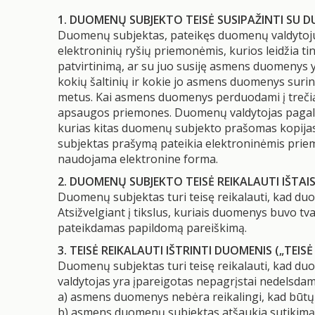
1. DUOMENŲ SUBJEKTO TEISĖ SUSIPAŽINTI SU D
Duomenų subjektas, pateikęs duomenų valdytojui
elektroninių ryšių priemonėmis, kurios leidžia ti
patvirtinimą, ar su juo susiję asmens duomenys y
kokių šaltinių ir kokie jo asmens duomenys surin
metus. Kai asmens duomenys perduodami į trečią
apsaugos priemones. Duomenų valdytojas pagal
kurias kitas duomenų subjekto prašomas kopijas 
subjektas prašymą pateikia elektroninėmis priemo
naudojama elektronine forma.
2. DUOMENŲ SUBJEKTO TEISĖ REIKALAUTI IŠTAI
Duomenų subjektas turi teisę reikalauti, kad du
Atsižvelgiant į tikslus, kuriais duomenys buvo t
pateikdamas papildomą pareiškimą.
3. TEISĖ REIKALAUTI IŠTRINTI DUOMENIS („TEI
Duomenų subjektas turi teisę reikalauti, kad d
valdytojas yra įpareigotas nepagrįstai nedelsdamas
a) asmens duomenys nebėra reikalingi, kad būtų pa
b) asmens duomenų subjektas atšaukia sutikimą ir