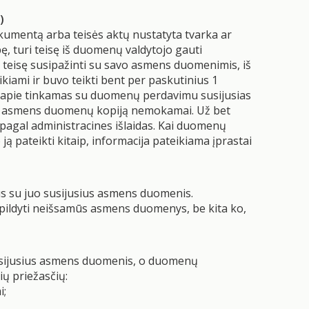
)
umentą arba teisės aktų nustatyta tvarka ar
ę, turi teisę iš duomenų valdytojo gauti
 teisę susipažinti su savo asmens duomenimis, iš
kiami ir buvo teikti bent per paskutinius 1
s apie tinkamas su duomenų perdavimu susijusias
mų asmens duomenų kopiją nemokamai. Už bet
pagal administracines išlaidas. Kai duomenų
 pateikti kitaip, informacija pateikiama įprastai
us su juo susijusius asmens duomenis.
papildyti neišsamūs asmens duomenys, be kita ko,
susijusius asmens duomenis, o duomenų
ių priežasčių:
i;