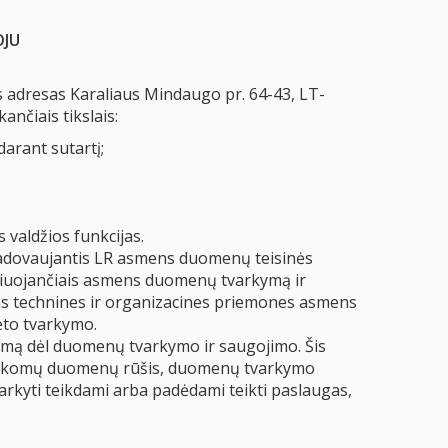
OJU
 adresas Karaliaus Mindaugo pr. 64-43, LT-
čiais tikslais:
darant sutartį;
 valdžios funkcijas.
 vadovaujantis LR asmens duomenų teisinės
uliuojančiais asmens duomenų tvarkymą ir
s technines ir organizacines priemones asmens
ėto tvarkymo.
kimą dėl duomenų tvarkymo ir saugojimo. Šis
 tvarkomų duomenų rūšis, duomenų tvarkymo
arkyti teikdami arba padėdami teikti paslaugas,