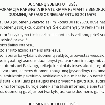
DUOMENŲ SUBJEKTŲ TEISĖS
FORMACIJA PARENGTA IR PATEIKIAMA REMIANTIS BENDRU
DUOMENŲ APSAUGOS REGLAMENTU ES 2016/679
, UAB (duomenų valdytojas) įm. kodas 301162570, buveinės
duomenų subjektų duomenys. Šie duomenys yra renkami sekan
sutarčių vykdymo tikslu, arba siekiant imtis veiksmų prieš su
teisinė prievolė;
ios šalies interesų;
o ar kito fizinio asmens interesus;
reso labui arba vykdant duomenų valdytojui pavestas viešosios
rpe ir ypatingi asmens duomenys) yra tvarkomi ir saugomi,
atomis bei Paslaugų teikėjo lokaliniais teisės aktais, reg
rinti tvarkomų asmens duomenų saugumą įgyvendinęs tinkama
atsitiktinio pakeitimo, atskleidimo ir nuo bet kokio neteis
š suteikiant Jums paslaugas mes privalome gauti Jūsų suti
tikimo formoje, kurioje pateikiama tiksli informacija apie
mus duomenų gavėjus bei tvarkytojus, kurie duomenis gali tv
DUOMENŲ SUBJEKTŲ TEISĖS