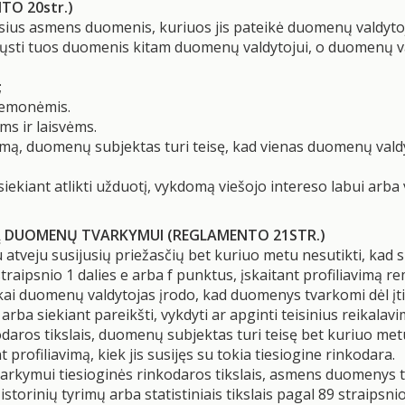
TO 20str.)
usius asmens duomenis, kuriuos jis pateikė duomenų valdytoj
rsiųsti tuos duomenis kitam duomenų valdytojui, o duomenų
;
iemonėmis.
ms ir laisvėms.
, duomenų subjektas turi teisę, kad vienas duomenų valdy
 siekiant atlikti užduotį, vykdomą viešojo intereso labui ar
IMĄ DUOMENŲ TVARKYMUI (REGLAMENTO 21STR.)
 atveju susijusių priežasčių bet kuriuo metu nesutikti, ka
aipsnio 1 dalies e arba f punktus, įskaitant profiliavimą 
i duomenų valdytojas įrodo, kad duomenys tvarkomi dėl įtik
arba siekiant pareikšti, vykdyti ar apginti teisinius reikalavi
aros tikslais, duomenų subjektas turi teisę bet kuriuo met
 profiliavimą, kiek jis susijęs su tokia tiesiogine rinkodara.
kymui tiesioginės rinkodaros tikslais, asmens duomenys to
orinių tyrimų arba statistiniais tikslais pagal 89 straipsni