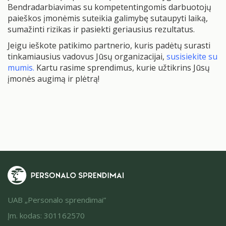
Bendradarbiavimas su kompetentingomis darbuotojų
paieškos įmonėmis suteikia galimybę sutaupyti laiką,
sumažinti rizikas ir pasiekti geriausius rezultatus.
Jeigu ieškote patikimo partnerio, kuris padėtų surasti
tinkamiausius vadovus Jūsų organizacijai,
susisiekite su
mumis
.
Kartu rasime sprendimus, kurie užtikrins Jūsų
įmonės augimą ir plėtrą!
UAB „Personalo sprendimai”
Įm. kodas: 301162570