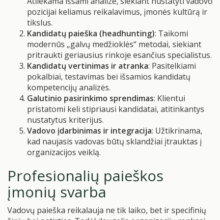
Atliekama išsami analizė, siekiant nustatyti vadovo
pozicijai keliamus reikalavimus, įmonės kultūrą ir
tikslus.
Kandidatų paieška (headhunting)
: Taikomi
modernūs „galvų medžioklės“ metodai, siekiant
pritraukti geriausius rinkoje esančius specialistus.
Kandidatų vertinimas ir atranka
: Pasitelkiami
pokalbiai, testavimas bei išsamios kandidatų
kompetencijų analizės.
Galutinio pasirinkimo sprendimas
: Klientui
pristatomi keli stipriausi kandidatai, atitinkantys
nustatytus kriterijus.
Vadovo įdarbinimas ir integracija
: Užtikrinama,
kad naujasis vadovas būtų sklandžiai įtrauktas į
organizacijos veiklą.
Profesionalių paieškos
įmonių svarba
Vadovų paieška reikalauja ne tik laiko, bet ir specifinių