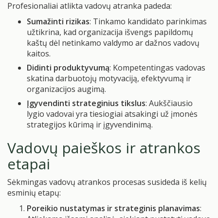
Profesionaliai atlikta vadovų atranka padeda:
Sumažinti rizikas
: Tinkamo kandidato parinkimas
užtikrina, kad organizacija išvengs papildomų
kaštų dėl netinkamo valdymo ar dažnos vadovų
kaitos.
Didinti produktyvumą
: Kompetentingas vadovas
skatina darbuotojų motyvaciją, efektyvumą ir
organizacijos augimą.
Įgyvendinti strateginius tikslus
: Aukščiausio
lygio vadovai yra tiesiogiai atsakingi už įmonės
strategijos kūrimą ir įgyvendinimą.
Vadovų paieškos ir atrankos
etapai
Sėkmingas vadovų atrankos procesas susideda iš kelių
esminių etapų:
Poreikio nustatymas ir strateginis planavimas
: