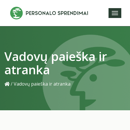
Toggl
naviga
Vadovų paieška ir
atranka
/
Vadovų paieška ir atranka