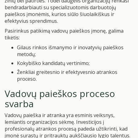
žinių bei patirties. Todėl daugelis organizacijų renkasi
bendradarbiauti su specializuotomis darbuotojų
paieškos įmonėmis, kurios siūlo šiuolaikiškus ir
efektyvius sprendimus.
Pasirinkus patikimą vadovų paieškos įmonę, galima
tikėtis:
Gilaus rinkos išmanymo ir inovatyvių paieškos
metodų;
Kokybiško kandidatų vertinimo;
Ženkliai greitesnio ir efektyvesnio atrankos
proceso.
Vadovų paieškos proceso
svarba
Vadovų paieška ir atranka yra esminis veiksnys,
lemiantis organizacijos sėkmę. Investicijos į
profesionalų atrankos procesą padeda užtikrinti, kad
įmonė surastų ir pritrauktų aukščiausio lygio talentus.