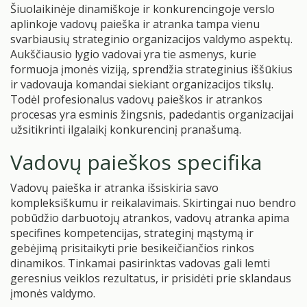
Šiuolaikinėje dinamiškoje ir konkurencingoje verslo
aplinkoje vadovų paieška ir atranka tampa vienu
svarbiausių strateginio organizacijos valdymo aspektų.
Aukščiausio lygio vadovai yra tie asmenys, kurie
formuoja įmonės viziją, sprendžia strateginius iššūkius
ir vadovauja komandai siekiant organizacijos tikslų.
Todėl profesionalus vadovų paieškos ir atrankos
procesas yra esminis žingsnis, padedantis organizacijai
užsitikrinti ilgalaikį konkurencinį pranašumą.
Vadovų paieškos specifika
Vadovų paieška ir atranka išsiskiria savo
kompleksiškumu ir reikalavimais. Skirtingai nuo bendro
pobūdžio darbuotojų atrankos, vadovų atranka apima
specifines kompetencijas, strateginį mąstymą ir
gebėjimą prisitaikyti prie besikeičiančios rinkos
dinamikos. Tinkamai pasirinktas vadovas gali lemti
geresnius veiklos rezultatus, ir prisidėti prie sklandaus
įmonės valdymo.