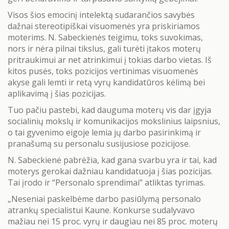
Visos šios emocinį intelektą sudarančios savybės
dažnai stereotipiškai visuomenės yra priskiriamos
moterims. N. Sabeckienės teigimu, toks suvokimas,
nors ir nėra pilnai tikslus, gali turėti įtakos moterų
pritraukimui ar net atrinkimui į tokias darbo vietas. Iš
kitos pusės, toks pozicijos vertinimas visuomenės
akyse gali lemti ir retą vyrų kandidatūros kėlimą bei
aplikavimą į šias pozicijas.
Tuo pačiu pastebi, kad dauguma moterų vis dar įgyja
socialinių mokslų ir komunikacijos mokslinius laipsnius,
o tai gyvenimo eigoje lemia jų darbo pasirinkimą ir
pranašumą su personalu susijusiose pozicijose.
N. Sabeckienė pabrėžia, kad gana svarbu yra ir tai, kad
moterys gerokai dažniau kandidatuoja į šias pozicijas.
Tai įrodo ir “Personalo sprendimai” atliktas tyrimas.
„Neseniai paskelbėme darbo pasiūlymą personalo
atrankų specialistui Kaune. Konkurse sudalyvavo
mažiau nei 15 proc. vyrų ir daugiau nei 85 proc. moterų