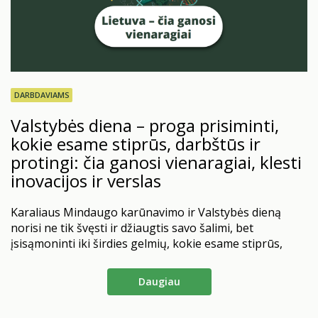
DARBDAVIAMS
Valstybės diena – proga prisiminti,
kokie esame stiprūs, darbštūs ir
protingi: čia ganosi vienaragiai, klesti
inovacijos ir verslas
Karaliaus Mindaugo karūnavimo ir Valstybės dieną
norisi ne tik švęsti ir džiaugtis savo šalimi, bet
įsisąmoninti iki širdies gelmių, kokie esame stiprūs,
protingi ir darbštūs. Didžiuokimės tuo, kas esame ir
kiek daug esame pasiekę. Keletas statistikos ir faktų tik
Daugiau
stiprina mūsų pasitikėjimą ir leidžia manyti, kad kažką
darome tikrai gerai.
2025 m. Tarptautinio Valiutos…