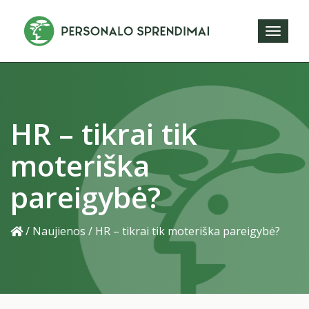
Toggl
naviga
HR – tikrai tik
moteriška
pareigybė?
/
Naujienos
/
HR – tikrai tik moteriška pareigybė?