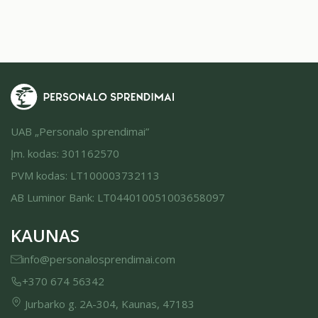
UAB „Personalo sprendimai”
Įm. kodas: 301162570
PVM kodas: LT100003732113
AB Luminor Bank: LT044010051003658097
KAUNAS
info@personalosprendimai.com
+370 674 56342
Jurbarko g. 2A-304, Kaunas, 47183