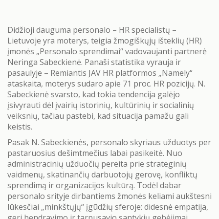
Didžioji dauguma personalo – HR specialistų –
Lietuvoje yra moterys, teigia žmogiškųjų išteklių (HR)
įmonės „Personalo sprendimai“ vadovaujanti partnerė
Neringa Sabeckienė. Panaši statistika vyrauja ir
pasaulyje – Remiantis JAV HR platformos „Namely“
ataskaita, moterys sudaro apie 71 proc. HR pozicijų. N.
Sabeckienė svarsto, kad tokia tendencija galėjo
įsivyrauti dėl įvairių istorinių, kultūrinių ir socialinių
veiksnių, tačiau pastebi, kad situacija pamažu gali
keistis.
Pasak N. Sabeckienės, personalo skyriaus užduotys per
pastaruosius dešimtmečius labai pasikeitė. Nuo
administracinių užduočių pereita prie strateginių
vaidmenų, skatinančių darbuotojų gerovę, konfliktų
sprendimą ir organizacijos kultūrą. Todėl dabar
personalo srityje dirbantiems žmonės keliami aukštesni
lūkesčiai „minkštųjų“ įgūdžių sferoje: didesnė empatija,
geri bendravimo ir tarpusavio santykių gebėjimai.