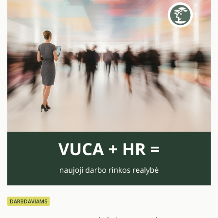
lemiamą klausimą „kodėl?”. Žinoma, išėjimo interviu
arba darbo pabaigos pokalbis –…
DARBDAVIAMS