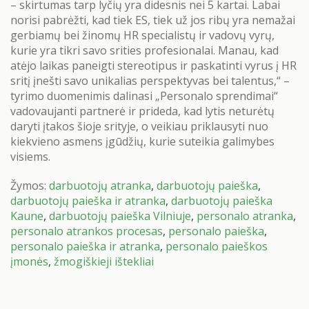
– skirtumas tarp lyčių yra didesnis nei 5 kartai. Labai
norisi pabrėžti, kad tiek ES, tiek už jos ribų yra nemažai
gerbiamų bei žinomų HR specialistų ir vadovų vyrų,
kurie yra tikri savo srities profesionalai. Manau, kad
atėjo laikas paneigti stereotipus ir paskatinti vyrus į HR
sritį įnešti savo unikalias perspektyvas bei talentus,“ –
tyrimo duomenimis dalinasi „Personalo sprendimai“
vadovaujanti partnerė ir prideda, kad lytis neturėtų
daryti įtakos šioje srityje, o veikiau priklausyti nuo
kiekvieno asmens įgūdžių, kurie suteikia galimybes
visiems.
Žymos:
darbuotojų atranka
,
darbuotojų paieška
,
darbuotojų paieška ir atranka
,
darbuotojų paieška
Kaune
,
darbuotojų paieška Vilniuje
,
personalo atranka
,
personalo atrankos procesas
,
personalo paieška
,
personalo paieška ir atranka
,
personalo paieškos
įmonės
,
žmogiškieji ištekliai