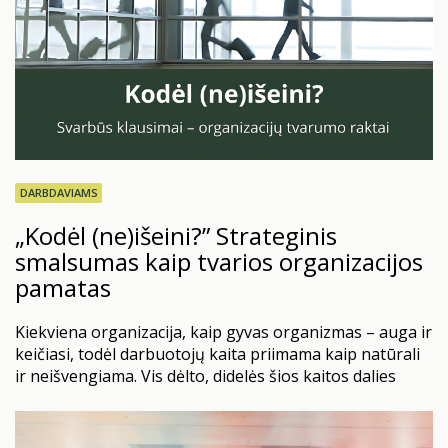
DARBDAVIAMS
„Kodėl (ne)išeini?” Strateginis
smalsumas kaip tvarios organizacijos
pamatas
Kiekviena organizacija, kaip gyvas organizmas – auga ir
keičiasi, todėl darbuotojų kaita priimama kaip natūrali
ir neišvengiama. Vis dėlto, didelės šios kaitos dalies
visiškai įmanoma išvengti. Nemažai įmonių vis dar
stebimas paradoksas: dažnai HR vis dar laukia, kol
darbuotojas paduos atleidimo pareiškimą, kad užduotų