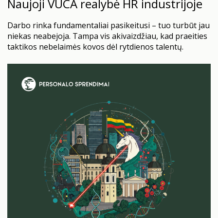
Naujoji VUCA realybė HR industrijoje
Darbo rinka fundamentaliai pasikeitusi – tuo turbūt jau
niekas neabejoja. Tampa vis akivaizdžiau, kad praeities
taktikos nebelaimės kovos dėl rytdienos talentų.
Kartais žmogiškųjų išteklių sritis apskritai panaši į
lėktuvo rekonstrukciją skrydžio metu. COVID-19
sukrėtimas, nuotolinio darbo perversmai,
automatizacijos ir dirbtinio intelekto sprogimai,
trūkinėjančios tiekimo grandinės, geopolitinės
įtampos, migracijos ir demografiniai pokyčiai, sveikatos
ir klimato krizės…