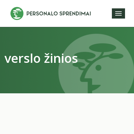
Toggl
naviga
verslo žinios