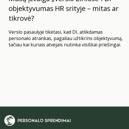
objektyvumas HR srityje – mitas ar
tikrovė?
Verslo pasaulyje tikėtasi, kad DI, atlikdamas
personalo atrankas, pagaliau užtikrins objektyvumą,
tačiau kai kuriais atvejais nutinka visiškai priešingai.
Nors dažnai girdime apie „protingų algoritmų”
teikiamus konkurencinius pranašumus ir privalumus,
uždarinėti personalo skyrius dar anksti: naujausi
moksliniai tyrimai ir praktika rodo, kad DI neretai
perima žmonių šališkumą, daro klaidas. Lietuvoje ir
pasaulyje įmonės jį taiko vis…