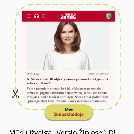
Mūsų įžvalga „Verslo Žiniose”: DI