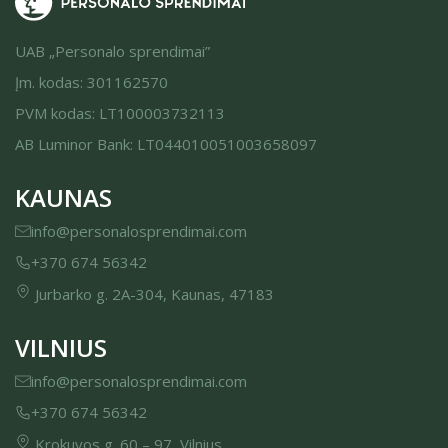
UAB „Personalo sprendimai”
Įm. kodas: 301162570
PVM kodas: LT100003732113
AB Luminor Bank: LT044010051003658097
KAUNAS
info@personalosprendimai.com
+370 674 56342
Jurbarko g. 2A-304, Kaunas, 47183
VILNIUS
info@personalosprendimai.com
+370 674 56342
Krokuvos g. 60 – 97, Vilnius