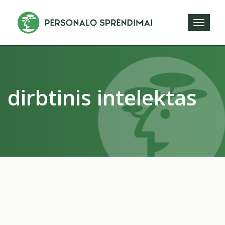
Toggl
naviga
dirbtinis intelektas