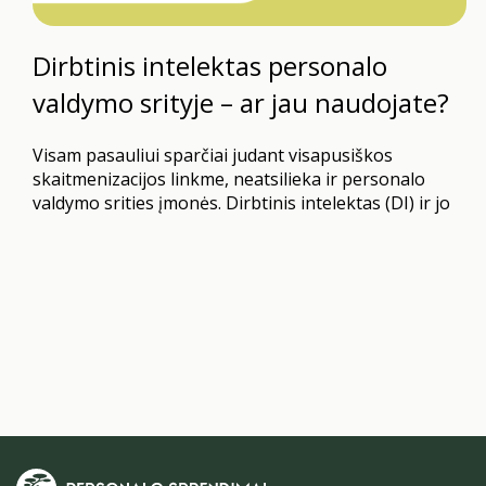
Dirbtinis intelektas personalo
valdymo srityje – ar jau naudojate?
Visam pasauliui sparčiai judant visapusiškos
skaitmenizacijos linkme, neatsilieka ir personalo
valdymo srities įmonės. Dirbtinis intelektas (DI) ir jo
integravimas į personalo samdymo procesus tampa
vis aktualesnis šiuolaikinėse organizacijose. Ši
technologija gali padėti optimizuoti darbuotojų
atranką, sumažinti šališkumą ir pagerinti bendrą
įdarbinimo efektyvumą. Skamba tobulai? Tačiau, kaip
ir bet kuri naujovė, DI taikymas personalo valdyme
turi…