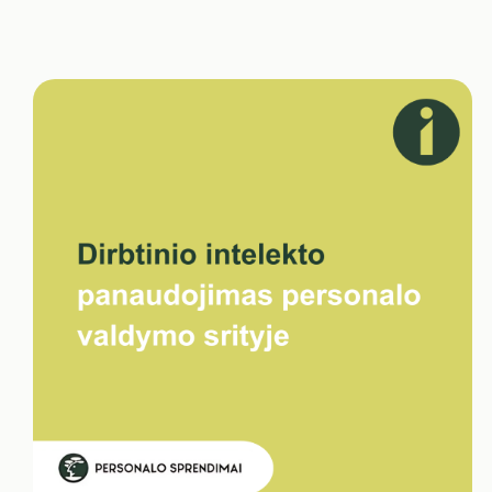
uždarinėti personalo skyrius dar anksti: naujausi
moksliniai tyrimai ir praktika rodo, kad DI neretai
perima žmonių šališkumą, daro klaidas. Lietuvoje ir
pasaulyje įmonės jį taiko vis…