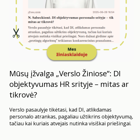
Mūsų įžvalga „Verslo Žiniose”: DI
objektyvumas HR srityje – mitas ar
tikrovė?
Verslo pasaulyje tikėtasi, kad DI, atlikdamas
personalo atrankas, pagaliau užtikrins objektyvumą,
tačiau kai kuriais atvejais nutinka visiškai priešingai.
Nors dažnai girdime apie „protingų algoritmų”
teikiamus konkurencinius pranašumus ir privalumus,