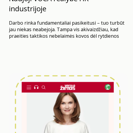
industrijoje
Darbo rinka fundamentaliai pasikeitusi – tuo turbūt
jau niekas neabejoja. Tampa vis akivaizdžiau, kad
praeities taktikos nebelaimės kovos dėl rytdienos
talentų. Kartais žmogiškųjų išteklių sritis apskritai
panaši į lėktuvo rekonstrukciją skrydžio metu.
COVID-19 sukrėtimas, nuotolinio darbo perversmai,
automatizacijos ir dirbtinio intelekto sprogimai,
trūkinėjančios tiekimo grandinės, geopolitinės
įtampos, migracijos ir demografiniai pokyčiai,
sveikatos ir klimato krizės…