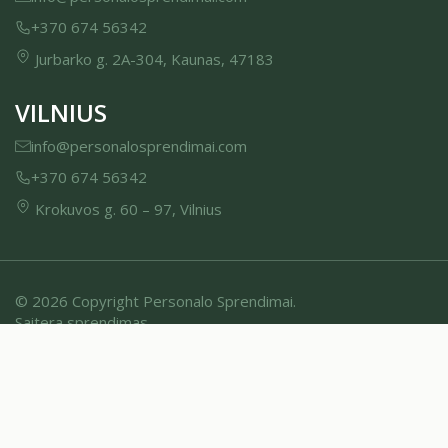
+370 674 56342
Jurbarko g. 2A-304, Kaunas, 47183
VILNIUS
info@personalosprendimai.com
+370 674 56342
Krokuvos g. 60 – 97, Vilnius
© 2026 Copyright Personalo Sprendimai.
Saitera sprendimas
Privatumo politika
Duomenų subjektų teisės