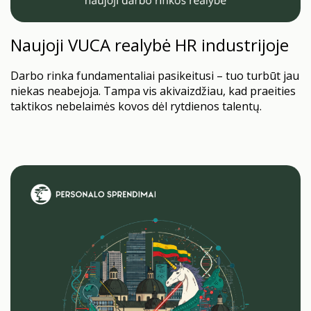
Naujoji VUCA realybė HR industrijoje
Darbo rinka fundamentaliai pasikeitusi – tuo turbūt jau
niekas neabejoja. Tampa vis akivaizdžiau, kad praeities
taktikos nebelaimės kovos dėl rytdienos talentų.
Kartais žmogiškųjų išteklių sritis apskritai panaši į
lėktuvo rekonstrukciją skrydžio metu. COVID-19
sukrėtimas, nuotolinio darbo perversmai,
automatizacijos ir dirbtinio intelekto sprogimai,
trūkinėjančios tiekimo grandinės, geopolitinės
įtampos, migracijos ir demografiniai pokyčiai, sveikatos
ir klimato krizės…