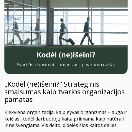
„Kodėl (ne)išeini?” Strateginis
smalsumas kaip tvarios organizacijos
pamatas
Kiekviena organizacija, kaip gyvas organizmas – auga ir
keičiasi, todėl darbuotojų kaita priimama kaip natūrali
ir neišvengiama. Vis dėlto, didelės šios kaitos dalies
visiškai įmanoma išvengti. Nemažai įmonių vis dar