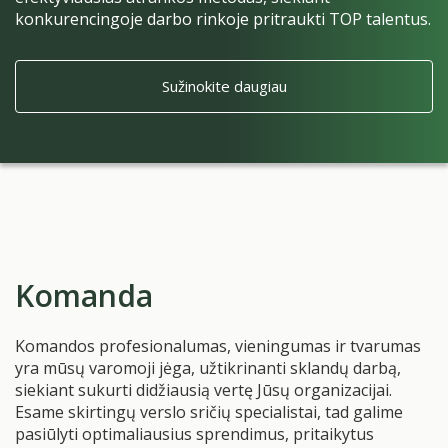
konkurencingoje darbo rinkoje pritraukti TOP talentus.
Sužinokite daugiau
Komanda
Komandos profesionalumas, vieningumas ir tvarumas
yra mūsų varomoji jėga, užtikrinanti sklandų darbą,
siekiant sukurti didžiausią vertę Jūsų organizacijai.
Esame skirtingų verslo sričių specialistai, tad galime
pasiūlyti optimaliausius sprendimus, pritaikytus