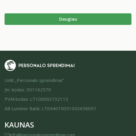
kiek daug esame pasiekę. Keletas statistikos ir faktų tik
stiprina mūsų pasitikėjimą ir leidžia manyti, kad kažką
darome tikrai gerai.
2025 m. Tarptautinio Valiutos…
Daugiau
UAB „Personalo sprendimai”
Įm. kodas: 301162570
PVM kodas: LT100003732113
AB Luminor Bank: LT044010051003658097
KAUNAS
info@personalosprendimai.com