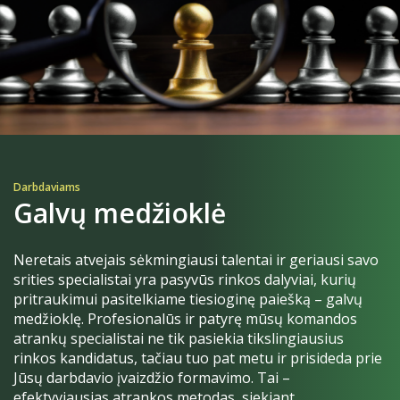
Darbdaviams
Galvų medžioklė
Neretais atvejais sėkmingiausi talentai ir geriausi savo
srities specialistai yra pasyvūs rinkos dalyviai, kurių
pritraukimui pasitelkiame tiesioginę paiešką – galvų
medžioklę. Profesionalūs ir patyrę mūsų komandos
atrankų specialistai ne tik pasiekia tikslingiausius
rinkos kandidatus, tačiau tuo pat metu ir prisideda prie
Jūsų darbdavio įvaizdžio formavimo. Tai –
efektyviausias atrankos metodas, siekiant