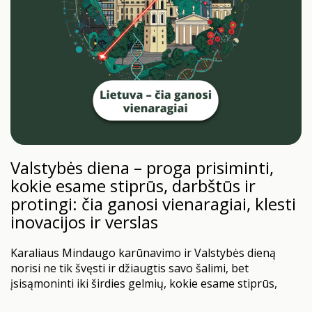
Valstybės diena – proga prisiminti,
kokie esame stiprūs, darbštūs ir
protingi: čia ganosi vienaragiai, klesti
inovacijos ir verslas
Karaliaus Mindaugo karūnavimo ir Valstybės dieną
norisi ne tik švęsti ir džiaugtis savo šalimi, bet
įsisąmoninti iki širdies gelmių, kokie esame stiprūs,
protingi ir darbštūs. Didžiuokimės tuo, kas esame ir