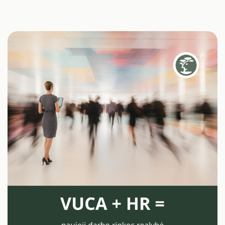
stebimas paradoksas: dažnai HR vis dar laukia, kol
darbuotojas paduos atleidimo pareiškimą, kad užduotų
lemiamą klausimą „kodėl?”. Žinoma, išėjimo interviu
arba darbo pabaigos pokalbis –…