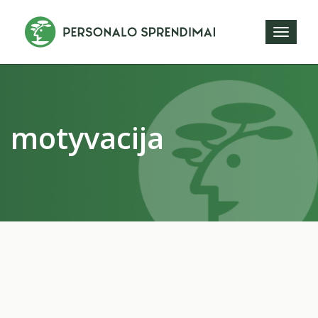
Toggl
naviga
motyvacija