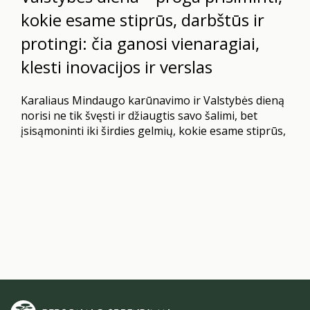
kokie esame stiprūs, darbštūs ir
protingi: čia ganosi vienaragiai,
klesti inovacijos ir verslas
Karaliaus Mindaugo karūnavimo ir Valstybės dieną
norisi ne tik švęsti ir džiaugtis savo šalimi, bet
įsisąmoninti iki širdies gelmių, kokie esame stiprūs,
protingi ir darbštūs. Didžiuokimės tuo, kas esame ir
kiek daug esame pasiekę. Keletas statistikos ir faktų
tik stiprina mūsų pasitikėjimą ir leidžia manyti, kad
kažką darome tikrai gerai.
2025 m. Tarptautinio
Valiutos…