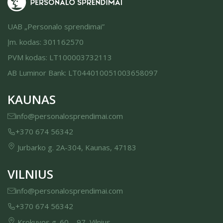
UAB „Personalo sprendimai”
Įm. kodas: 301162570
PVM kodas: LT100003732113
AB Luminor Bank: LT044010051003658097
KAUNAS
info@personalosprendimai.com
+370 674 56342
Jurbarko g. 2A-304, Kaunas, 47183
VILNIUS
info@personalosprendimai.com
+370 674 56342
Krokuvos g. 60 – 97, Vilnius