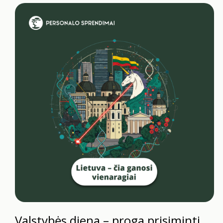
Valstybės diena – proga prisiminti,