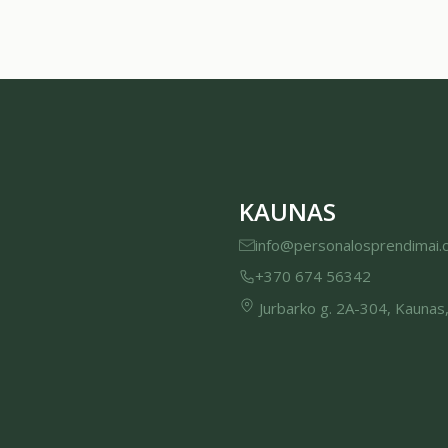
KAUNAS
info@personalosprendimai.
+370 674 56342
Jurbarko g. 2A-304, Kaunas