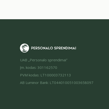
UAB „Personalo sprendimai”
Įm. kodas: 301162570
PVM kodas: LT100003732113
AB Luminor Bank: LT044010051003658097