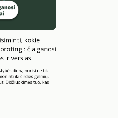
siminti, kokie
protingi: čia ganosi
s ir verslas
ybės dieną norisi ne tik
moninti iki širdies gelmių,
ūs. Didžiuokimės tuo, kas
as statistikos ir faktų tik
manyti, kad kažką darome
liutos…