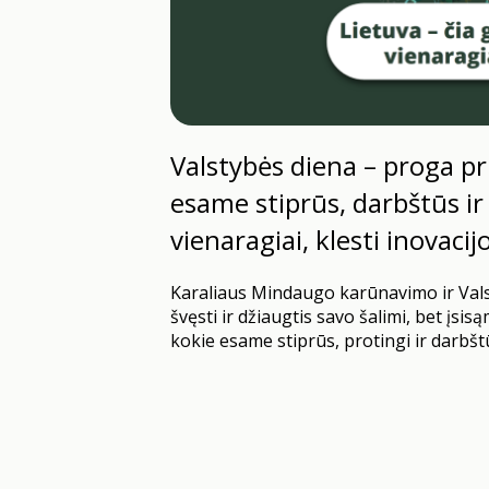
Valstybės diena – proga pri
esame stiprūs, darbštūs ir 
vienaragiai, klesti inovacijo
Karaliaus Mindaugo karūnavimo ir Valst
švęsti ir džiaugtis savo šalimi, bet įsisą
kokie esame stiprūs, protingi ir darbšt
esame ir kiek daug esame pasiekę. Kelet
stiprina mūsų pasitikėjimą ir leidžia 
tikrai gerai.
2025 m. Tarptautinio Va