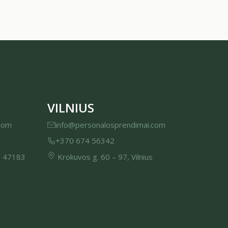
VILNIUS
com
info@personalosprendimai.com
+370 674 56342
, 47183
Krokuvos g. 60 – 97, Vilnius